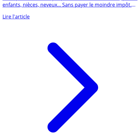
Vous pouvez donner jusqu’à 31865€ à vos enfants, petits-
enfants, nièces, neveux... Sans payer le moindre impôt.
Une (...)
Lire l'article