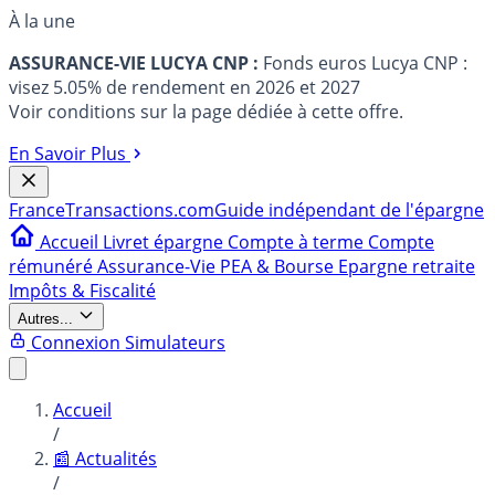
À la une
ASSURANCE-VIE LUCYA CNP :
Fonds euros Lucya CNP :
visez 5.05% de rendement en 2026 et 2027
Voir conditions sur la page dédiée à cette offre.
En Savoir Plus
France
Transactions.com
Guide indépendant de l'épargne
Accueil
Livret épargne
Compte à terme
Compte
rémunéré
Assurance-Vie
PEA & Bourse
Epargne retraite
Impôts & Fiscalité
Autres...
Connexion
Simulateurs
Accueil
/
📰 Actualités
/