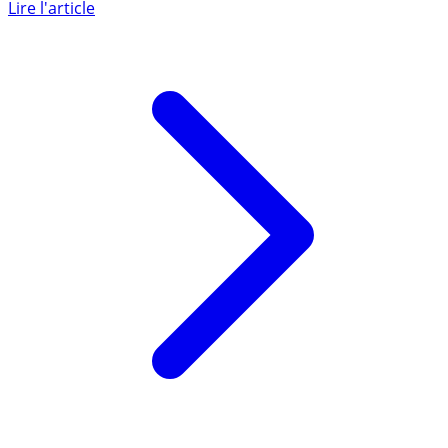
pour un titre restaurant est de 25 euros, au lieu de 19 (...)
Lire l'article