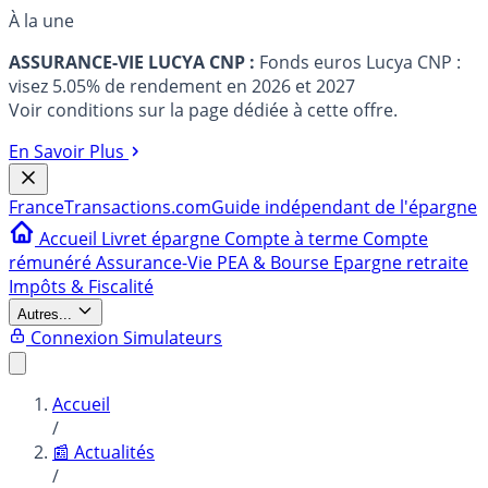
À la une
ASSURANCE-VIE LUCYA CNP :
Fonds euros Lucya CNP :
visez 5.05% de rendement en 2026 et 2027
Voir conditions sur la page dédiée à cette offre.
En Savoir Plus
France
Transactions.com
Guide indépendant de l'épargne
Accueil
Livret épargne
Compte à terme
Compte
rémunéré
Assurance-Vie
PEA & Bourse
Epargne retraite
Impôts & Fiscalité
Autres...
Connexion
Simulateurs
Accueil
/
📰 Actualités
/