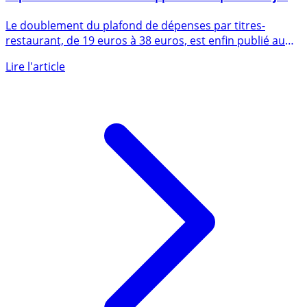
Titres Restaurant : le doublement du plafond de
dépenses de 19 à 38 euros applicable depuis le 12 juin
2020, se terminera le 30 juin 2022
Le doublement du plafond de dépenses par titres-
restaurant, de 19 euros à 38 euros, est enfin publié au
Journal (...)
Lire l'article