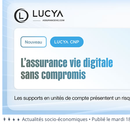
👨‍👩‍👧‍👧 Actualités socio-économiques
•
Publié le
mardi 1