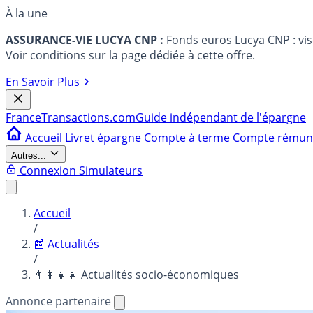
À la une
ASSURANCE-VIE LUCYA CNP :
Fonds euros Lucya CNP : vi
Voir conditions sur la page dédiée à cette offre.
En Savoir Plus
France
Transactions.com
Guide indépendant de l'épargne
Accueil
Livret épargne
Compte à terme
Compte rému
Autres...
Connexion
Simulateurs
Accueil
/
📰 Actualités
/
👨‍👩‍👧‍👧 Actualités socio-économiques
Annonce partenaire