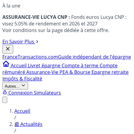
À la une
ASSURANCE-VIE LUCYA CNP :
Fonds euros Lucya CNP :
visez 5.05% de rendement en 2026 et 2027
Voir conditions sur la page dédiée à cette offre.
En Savoir Plus
France
Transactions.com
Guide indépendant de l'épargne
Accueil
Livret épargne
Compte à terme
Compte
rémunéré
Assurance-Vie
PEA & Bourse
Epargne retraite
Impôts & Fiscalité
Autres...
Connexion
Simulateurs
Accueil
/
📰 Actualités
/