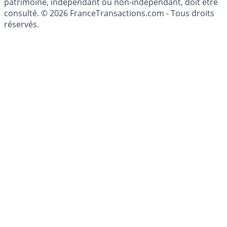
conseillé personnellement, un conseiller en gestion de
patrimoine, indépendant ou non-indépendant, doit être
consulté. © 2026 FranceTransactions.com - Tous droits
réservés.