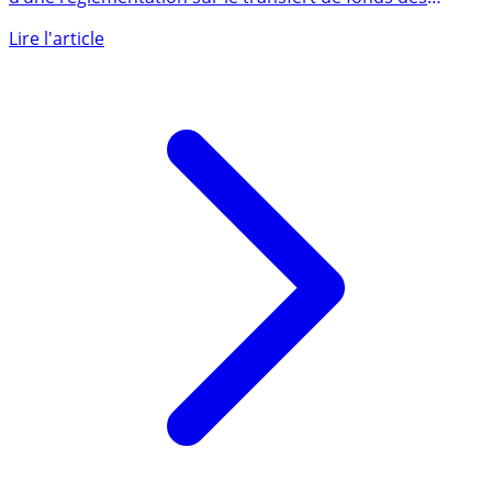
Les adeptes des cryptos sont furieux ! Cette adoption
d’une réglementation sur le transfert de fonds des
cryptoactifs (...)
Lire l'article