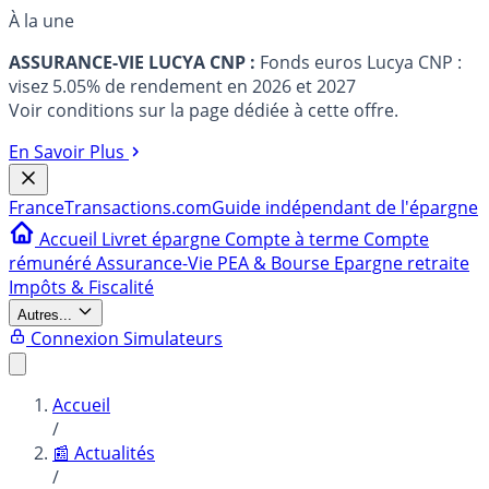
À la une
ASSURANCE-VIE LUCYA CNP :
Fonds euros Lucya CNP :
visez 5.05% de rendement en 2026 et 2027
Voir conditions sur la page dédiée à cette offre.
En Savoir Plus
France
Transactions.com
Guide indépendant de l'épargne
Accueil
Livret épargne
Compte à terme
Compte
rémunéré
Assurance-Vie
PEA & Bourse
Epargne retraite
Impôts & Fiscalité
Autres...
Connexion
Simulateurs
Accueil
/
📰 Actualités
/