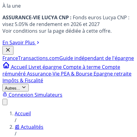
À la une
ASSURANCE-VIE LUCYA CNP :
Fonds euros Lucya CNP :
visez 5.05% de rendement en 2026 et 2027
Voir conditions sur la page dédiée à cette offre.
En Savoir Plus
France
Transactions.com
Guide indépendant de l'épargne
Accueil
Livret épargne
Compte à terme
Compte
rémunéré
Assurance-Vie
PEA & Bourse
Epargne retraite
Impôts & Fiscalité
Autres...
Connexion
Simulateurs
Accueil
/
📰 Actualités
/