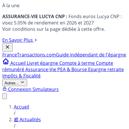
À la une
ASSURANCE-VIE LUCYA CNP :
Fonds euros Lucya CNP :
visez 5.05% de rendement en 2026 et 2027
Voir conditions sur la page dédiée à cette offre.
En Savoir Plus
France
Transactions.com
Guide indépendant de l'épargne
Accueil
Livret épargne
Compte à terme
Compte
rémunéré
Assurance-Vie
PEA & Bourse
Epargne retraite
Impôts & Fiscalité
Autres...
Connexion
Simulateurs
Accueil
/
📰 Actualités
/