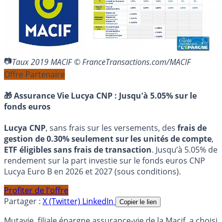
Taux 2019 MACIF © FranceTransactions.com/MACIF
Offre Partenaire
🎁 Assurance Vie Lucya CNP :
Jusqu'à 5.05% sur le
fonds euros
Lucya CNP
, sans frais sur les versements, des
frais de
gestion de 0.30% seulement sur les unités de compte
,
ETF éligibles sans frais de transaction
. Jusqu’à 5.05% de
rendement sur la part investie sur le fonds euros CNP
Lucya Euro B en 2026 et 2027 (sous conditions).
Profiter de l'offre
Partager :
X (Twitter)
LinkedIn
Copier le lien
Mutavie, filiale épargne assurance-vie de la Macif, a choisi