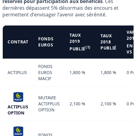
réserves pour participation aux bénéfices
. Ces
dernières dépassent 5% désormais des encours et
permettent d’envisager l’avenir avec sérénité.
VAR
TAUX
TAUX
201
FONDS
2019
CONTRAT
2018
EUROS
EN 
(1)
PUBLIÉ
PUBLIÉ
VS 
FONDS
ACTIPLUS
EUROS
1,800 %
1,800 %
0 Pd
MACIF
MUTAVIE
ACTIFPLUS
2,100 %
2,100 %
0 Pd
ACTIPLUS
OPTION
OPTION
FONDS