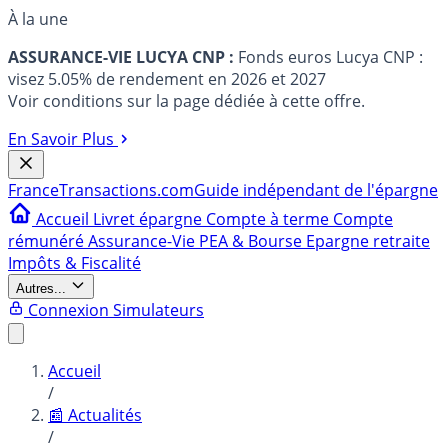
À la une
ASSURANCE-VIE LUCYA CNP :
Fonds euros Lucya CNP :
visez 5.05% de rendement en 2026 et 2027
Voir conditions sur la page dédiée à cette offre.
En Savoir Plus
France
Transactions.com
Guide indépendant de l'épargne
Accueil
Livret épargne
Compte à terme
Compte
rémunéré
Assurance-Vie
PEA & Bourse
Epargne retraite
Impôts & Fiscalité
Autres...
Connexion
Simulateurs
Accueil
/
📰 Actualités
/