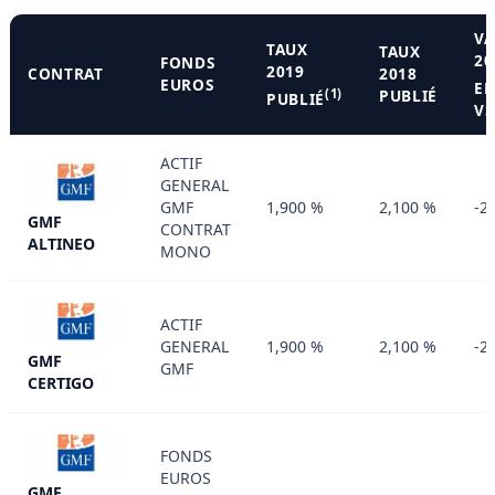
VA
TAUX
TAUX
20
FONDS
2019
CONTRAT
2018
EUROS
E
(1)
PUBLIÉ
PUBLIÉ
VS
ACTIF
GENERAL
GMF
1,900 %
2,100 %
-2
GMF
CONTRAT
ALTINEO
MONO
ACTIF
GENERAL
1,900 %
2,100 %
-2
GMF
GMF
CERTIGO
FONDS
EUROS
GMF