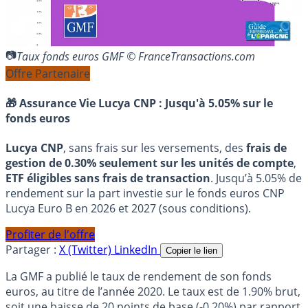
Taux fonds euros GMF © FranceTransactions.com
Offre Partenaire
🎁 Assurance Vie Lucya CNP :
Jusqu'à 5.05% sur le
fonds euros
Lucya CNP
, sans frais sur les versements, des
frais de
gestion de 0.30% seulement sur les unités de compte
,
ETF éligibles sans frais de transaction
. Jusqu’à 5.05% de
rendement sur la part investie sur le fonds euros CNP
Lucya Euro B en 2026 et 2027 (sous conditions).
Profiter de l'offre
Partager :
X (Twitter)
LinkedIn
Copier le lien
La GMF a publié le taux de rendement de son fonds
euros, au titre de l’année 2020. Le taux est de 1.90% brut,
soit une baisse de 20 points de base (-0.20%) par rapport