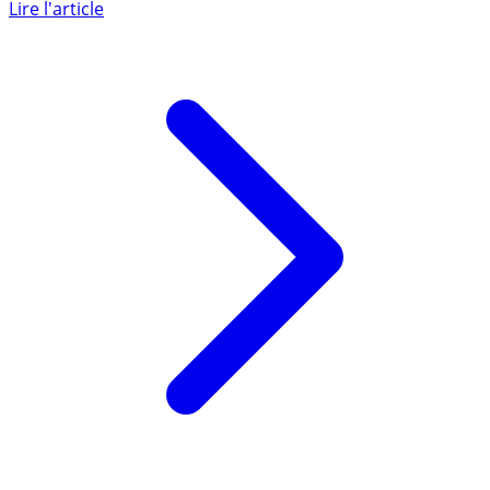
Rendement net 2018 du fonds en euros de 2.10 (...)
Lire l'article