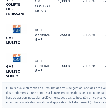
GMF
1,900 %
2,100 %
-2
COMPTE
CONTRAT
LIBRE
MONO
CROISSANCE
ACTIF
GENERAL
1,900 %
2,100 %
-2
GMF
GMF
MULTEO
ACTIF
GENERAL
1,900 %
2,100 %
-2
GMF
GMF
MULTEO
SERIE 2
(1)Taux publié du fonds en euros, net des frais de gestion, brut des prélèvem
des rendements d'une année sur l'autre, en points de base (1 point de base
frais de gestion, nette des prélèvements sociaux. La fiscalité sur les plus-v
effectués au-delà des conditions d'application de l'abattement (cf
fiscalité 