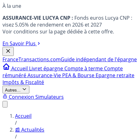
À la une
ASSURANCE-VIE LUCYA CNP :
Fonds euros Lucya CNP :
visez 5.05% de rendement en 2026 et 2027
Voir conditions sur la page dédiée à cette offre.
En Savoir Plus
France
Transactions.com
Guide indépendant de l'épargne
Accueil
Livret épargne
Compte à terme
Compte
rémunéré
Assurance-Vie
PEA & Bourse
Epargne retraite
Impôts & Fiscalité
Autres...
Connexion
Simulateurs
Accueil
/
📰 Actualités
/