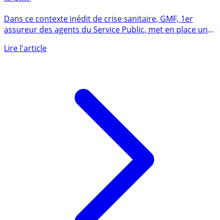
Assurance Auto 2021 : pas de hausse des cotisations à
la GMF
Dans ce contexte inédit de crise sanitaire, GMF, 1er
assureur des agents du Service Public, met en place une
mesure (...)
Lire l'article