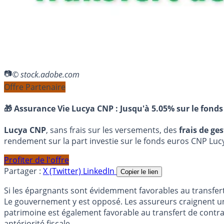
© stock.adobe.com
Offre Partenaire
🎁 Assurance Vie Lucya CNP :
Jusqu'à 5.05% sur le fonds
Lucya CNP
, sans frais sur les versements, des
frais de ge
rendement sur la part investie sur le fonds euros CNP Luc
Profiter de l'offre
Partager :
X (Twitter)
LinkedIn
Copier le lien
Si les épargnants sont évidemment favorables au transfert d
Le gouvernement y est opposé. Les assureurs craignent un s
patrimoine est également favorable au transfert de contra
antériorité fiscale.