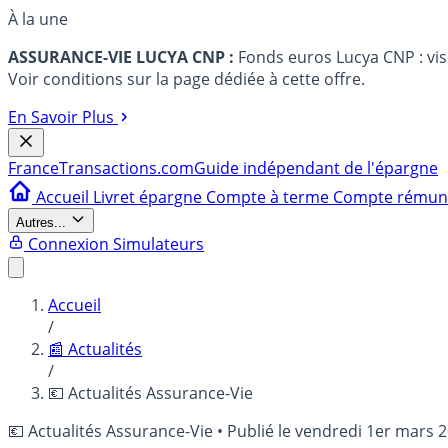
À la une
ASSURANCE-VIE LUCYA CNP :
Fonds euros Lucya CNP : vi
Voir conditions sur la page dédiée à cette offre.
En Savoir Plus
France
Transactions.com
Guide indépendant de l'épargne
Accueil
Livret épargne
Compte à terme
Compte rému
Autres...
Connexion
Simulateurs
Accueil
/
📰 Actualités
/
💶 Actualités Assurance-Vie
💶 Actualités Assurance-Vie
•
Publié le
vendredi 1er mars 