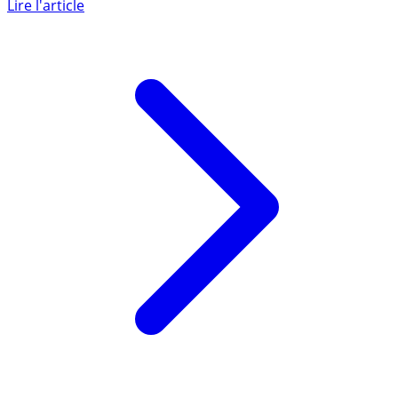
d’assurance-vie le plus efficient pour un placement long
terme à base (...)
Lire l'article