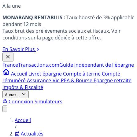
À la une
MONABANQ RENTABILIS :
Taux boosté de 3% applicable
pendant 12 mois
Taux brut des prélèvements sociaux et fiscaux. Voir
conditions sur la page dédiée à cette offre.
En Savoir Plus
France
Transactions.com
Guide indépendant de l'épargne
Accueil
Livret épargne
Compte à terme
Compte
rémunéré
Assurance-Vie
PEA & Bourse
Epargne retraite
Impôts & Fiscalité
Autres...
Connexion
Simulateurs
Accueil
/
📰 Actualités