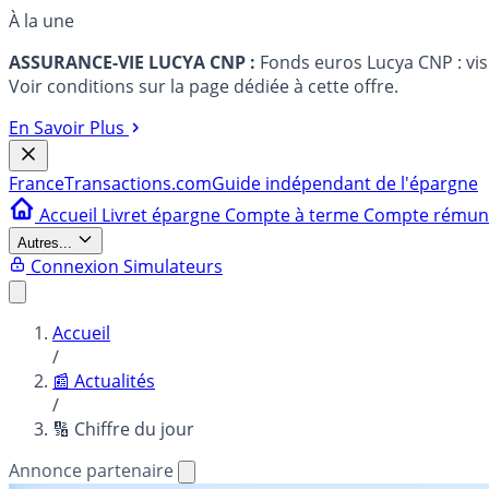
À la une
ASSURANCE-VIE LUCYA CNP :
Fonds euros Lucya CNP : vi
Voir conditions sur la page dédiée à cette offre.
En Savoir Plus
France
Transactions.com
Guide indépendant de l'épargne
Accueil
Livret épargne
Compte à terme
Compte rému
Autres...
Connexion
Simulateurs
Accueil
/
📰 Actualités
/
🔢 Chiffre du jour
Annonce partenaire