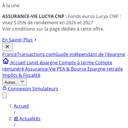
À la une
ASSURANCE-VIE LUCYA CNP :
Fonds euros Lucya CNP :
visez 5.05% de rendement en 2026 et 2027
Voir conditions sur la page dédiée à cette offre.
En Savoir Plus
France
Transactions.com
Guide indépendant de l'épargne
Accueil
Livret épargne
Compte à terme
Compte
rémunéré
Assurance-Vie
PEA & Bourse
Epargne retraite
Impôts & Fiscalité
Autres...
Connexion
Simulateurs
Accueil
/
📰 Actualités
/