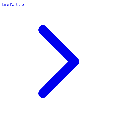
rendement/risque des supports immobiliers en pierre-
papier ont perdu de (...)
Lire l'article