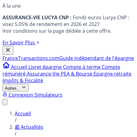
À la une
ASSURANCE-VIE LUCYA CNP :
Fonds euros Lucya CNP :
visez 5.05% de rendement en 2026 et 2027
Voir conditions sur la page dédiée à cette offre.
En Savoir Plus
France
Transactions.com
Guide indépendant de l'épargne
Accueil
Livret épargne
Compte à terme
Compte
rémunéré
Assurance-Vie
PEA & Bourse
Epargne retraite
Impôts & Fiscalité
Autres...
Connexion
Simulateurs
Accueil
/
📰 Actualités
/