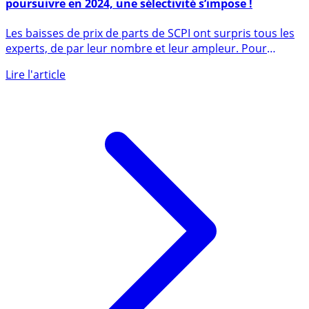
SCPI : les baisses de prix de parts devraient se
poursuivre en 2024, une sélectivité s’impose !
Les baisses de prix de parts de SCPI ont surpris tous les
experts, de par leur nombre et leur ampleur. Pour
2024, (...)
Lire l'article