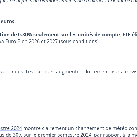
sques de défauts de remboursements de crédits © stock.adobe.c
 euros
stion de 0.30% seulement sur les unités de compte
,
ETF él
ya Euro B en 2026 et 2027 (sous conditions).
 devant nous. Les banques augmentent fortement leurs prov
estre 2024
montre clairement un changement de météo concern
us de 30% sur le premier semestre 2024, par rapport à la m