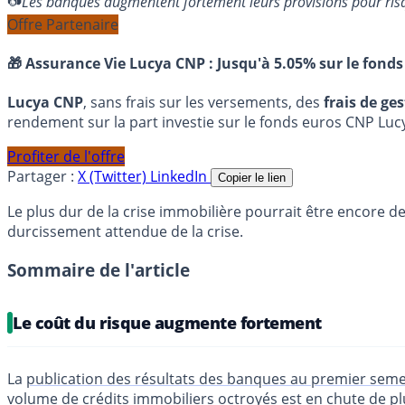
Les banques augmentent fortement leurs provisions pour ri
Offre Partenaire
🎁 Assurance Vie Lucya CNP :
Jusqu'à 5.05% sur le fonds
Lucya CNP
, sans frais sur les versements, des
frais de ge
rendement sur la part investie sur le fonds euros CNP Luc
Profiter de l'offre
Partager :
X (Twitter)
LinkedIn
Copier le lien
Le plus dur de la crise immobilière pourrait être encore
durcissement attendue de la crise.
Sommaire de l'article
Le coût du risque augmente fortement
La
publication des résultats des banques au premier sem
volume de
crédits immobiliers
octroyés est en chute de pl