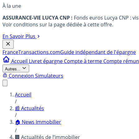
À la une
ASSURANCE-VIE LUCYA CNP :
Fonds euros Lucya CNP : vi
Voir conditions sur la page dédiée à cette offre.
En Savoir Plus
France
Transactions.com
Guide indépendant de l'épargne
Accueil
Livret épargne
Compte à terme
Compte rému
Autres...
Connexion
Simulateurs
Accueil
/
📰 Actualités
/
🏠 News Immobilier
/
🏢 Actualités de l’immobilier