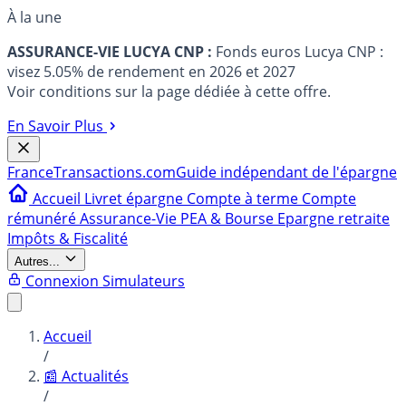
À la une
ASSURANCE-VIE LUCYA CNP :
Fonds euros Lucya CNP :
visez 5.05% de rendement en 2026 et 2027
Voir conditions sur la page dédiée à cette offre.
En Savoir Plus
France
Transactions.com
Guide indépendant de l'épargne
Accueil
Livret épargne
Compte à terme
Compte
rémunéré
Assurance-Vie
PEA & Bourse
Epargne retraite
Impôts & Fiscalité
Autres...
Connexion
Simulateurs
Accueil
/
📰 Actualités
/