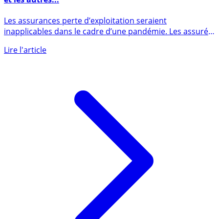
Crise COVID / Assureurs : ces assureurs qui se bougent
et les autres...
Les assurances perte d’exploitation seraient
inapplicables dans le cadre d’une pandémie. Les assurés
se retrouvent (...)
Lire l'article