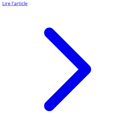
dans le cadre de la fermeture administrative COVID
imposée aux (...)
Lire l'article