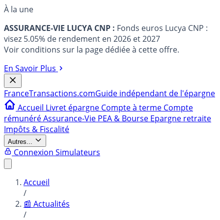
À la une
ASSURANCE-VIE LUCYA CNP :
Fonds euros Lucya CNP :
visez 5.05% de rendement en 2026 et 2027
Voir conditions sur la page dédiée à cette offre.
En Savoir Plus
France
Transactions.com
Guide indépendant de l'épargne
Accueil
Livret épargne
Compte à terme
Compte
rémunéré
Assurance-Vie
PEA & Bourse
Epargne retraite
Impôts & Fiscalité
Autres...
Connexion
Simulateurs
Accueil
/
📰 Actualités
/