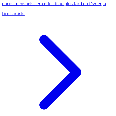
Le plafonnement des frais d’incidents bancaires à 25
euros mensuels sera effectif au plus tard en février, a
annoncé (...)
Lire l'article