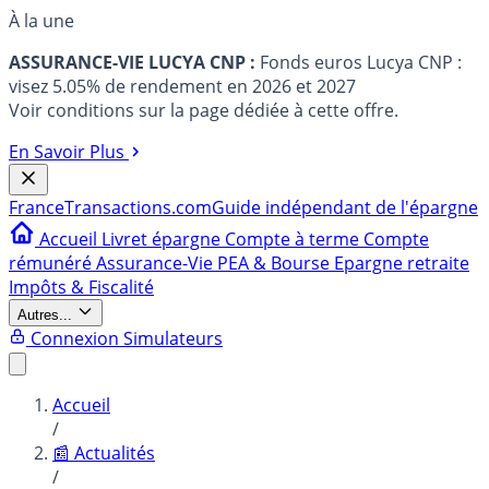
À la une
ASSURANCE-VIE LUCYA CNP :
Fonds euros Lucya CNP :
visez 5.05% de rendement en 2026 et 2027
Voir conditions sur la page dédiée à cette offre.
En Savoir Plus
France
Transactions.com
Guide indépendant de l'épargne
Accueil
Livret épargne
Compte à terme
Compte
rémunéré
Assurance-Vie
PEA & Bourse
Epargne retraite
Impôts & Fiscalité
Autres...
Connexion
Simulateurs
Accueil
/
📰 Actualités
/