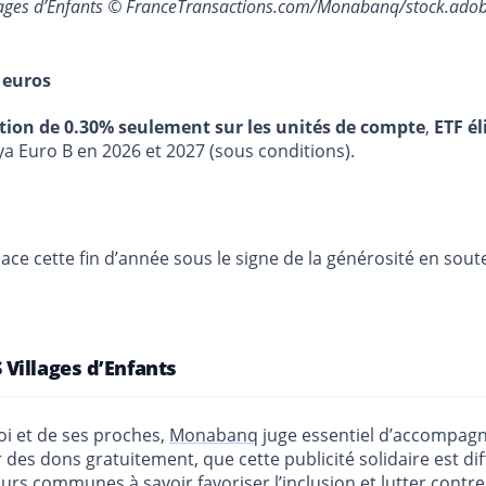
lages d’Enfants © FranceTransactions.com/Monabanq/stock.ado
 euros
stion de 0.30% seulement sur les unités de compte
,
ETF él
ya Euro B en 2026 et 2027 (sous conditions).
ace cette fin d’année sous le signe de la générosité en sout
Villages d’Enfants
oi et de ses proches,
Monabanq
juge essentiel d’accompagne
es dons gratuitement, que cette publicité solidaire est dif
urs communes à savoir favoriser l’inclusion et lutter contre 