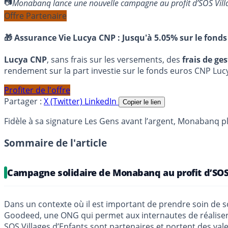
Monabanq lance une nouvelle campagne au profit d’SOS Vil
Offre Partenaire
🎁 Assurance Vie Lucya CNP :
Jusqu'à 5.05% sur le fonds
Lucya CNP
, sans frais sur les versements, des
frais de ge
rendement sur la part investie sur le fonds euros CNP Luc
Profiter de l'offre
Partager :
X (Twitter)
LinkedIn
Copier le lien
Fidèle à sa signature Les Gens avant l’argent, Monabanq pl
Sommaire de l'article
Campagne solidaire de Monabanq au profit d’SOS 
Dans un contexte où il est important de prendre soin de s
Goodeed, une ONG qui permet aux internautes de réaliser d
SOS Villages d’Enfants sont partenaires et portent des vale