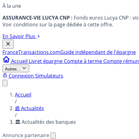
À la une
ASSURANCE-VIE LUCYA CNP :
Fonds euros Lucya CNP : vi
Voir conditions sur la page dédiée à cette offre.
En Savoir Plus
France
Transactions.com
Guide indépendant de l'épargne
Accueil
Livret épargne
Compte à terme
Compte rému
Autres...
Connexion
Simulateurs
Accueil
/
📰 Actualités
/
🏛️ Actualités des banques
Annonce partenaire