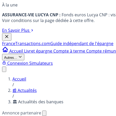
À la une
ASSURANCE-VIE LUCYA CNP :
Fonds euros Lucya CNP : vi
Voir conditions sur la page dédiée à cette offre.
En Savoir Plus
France
Transactions.com
Guide indépendant de l'épargne
Accueil
Livret épargne
Compte à terme
Compte rému
Autres...
Connexion
Simulateurs
Accueil
/
📰 Actualités
/
🏛️ Actualités des banques
Annonce partenaire