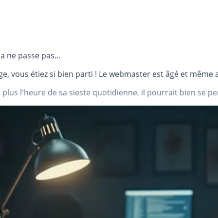
a ne passe pas...
e, vous étiez si bien parti ! Le webmaster est âgé et même a
 plus l'heure de sa sieste quotidienne, il pourrait bien se pen