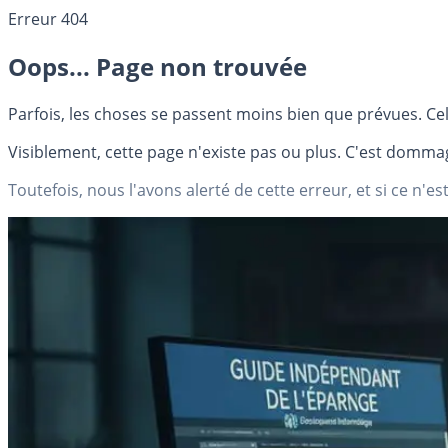
Erreur 404
Oops... Page non trouvée
Parfois, les choses se passent moins bien que prévues. Cel
Visiblement, cette page n'existe pas ou plus. C'est dommag
Toutefois, nous l'avons alerté de cette erreur, et si ce n'est