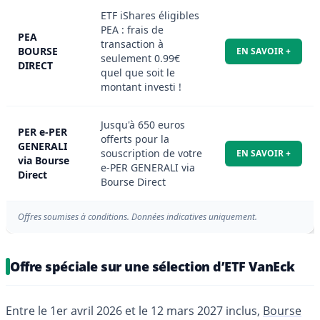
ETF iShares éligibles
PEA : frais de
PEA
transaction à
BOURSE
EN SAVOIR +
seulement 0.99€
DIRECT
quel que soit le
montant investi !
Jusqu'à 650 euros
PER e-PER
offerts pour la
GENERALI
souscription de votre
EN SAVOIR +
via Bourse
e-PER GENERALI via
Direct
Bourse Direct
Offres soumises à conditions. Données indicatives uniquement.
Offre spéciale sur une sélection d’ETF VanEck
Entre le 1er avril 2026 et le 12 mars 2027 inclus,
Bourse