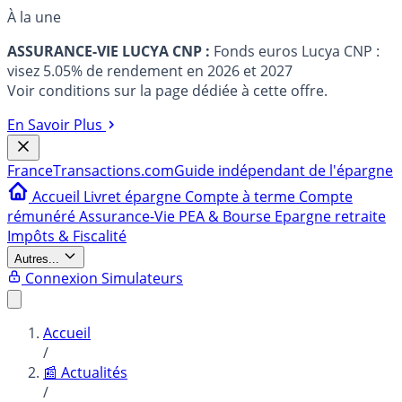
À la une
ASSURANCE-VIE LUCYA CNP :
Fonds euros Lucya CNP :
visez 5.05% de rendement en 2026 et 2027
Voir conditions sur la page dédiée à cette offre.
En Savoir Plus
France
Transactions.com
Guide indépendant de l'épargne
Accueil
Livret épargne
Compte à terme
Compte
rémunéré
Assurance-Vie
PEA & Bourse
Epargne retraite
Impôts & Fiscalité
Autres...
Connexion
Simulateurs
Accueil
/
📰 Actualités
/