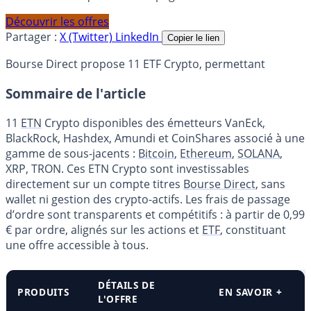
Découvrir les offres
Partager :
X (Twitter)
LinkedIn
Copier le lien
Bourse Direct propose 11 ETF Crypto, permettant
Sommaire de l'article
11
ETN
Crypto disponibles des émetteurs VanEck,
BlackRock, Hashdex, Amundi et CoinShares associé à une
gamme de sous-jacents :
Bitcoin
,
Ethereum
,
SOLANA
,
XRP, TRON. Ces ETN Crypto sont investissables
directement sur un compte titres
Bourse Direct
, sans
wallet ni gestion des crypto-actifs. Les frais de passage
d’ordre sont transparents et compétitifs : à partir de 0,99
€ par ordre, alignés sur les actions et
ETF
, constituant
une offre accessible à tous.
DÉTAILS DE
PRODUITS
EN SAVOIR +
L'OFFRE