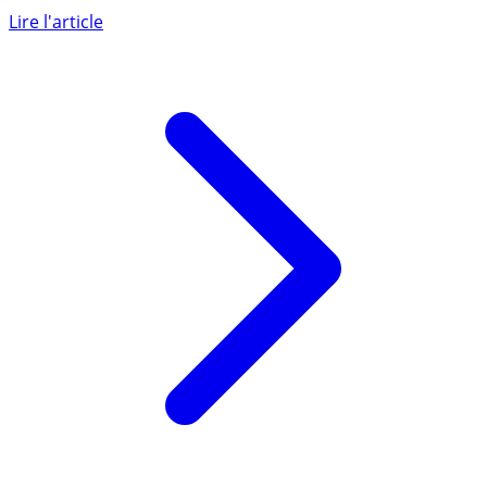
investir au capital des PME et ETI, avec une fiscalité (...)
Lire l'article