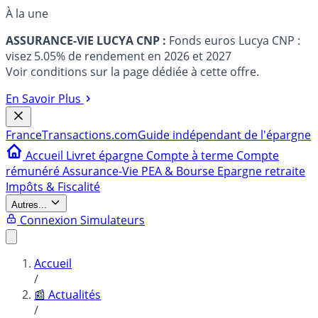
À la une
ASSURANCE-VIE LUCYA CNP :
Fonds euros Lucya CNP :
visez 5.05% de rendement en 2026 et 2027
Voir conditions sur la page dédiée à cette offre.
En Savoir Plus
France
Transactions.com
Guide indépendant de l'épargne
Accueil
Livret épargne
Compte à terme
Compte
rémunéré
Assurance-Vie
PEA & Bourse
Epargne retraite
Impôts & Fiscalité
Autres...
Connexion
Simulateurs
Accueil
/
📰 Actualités
/