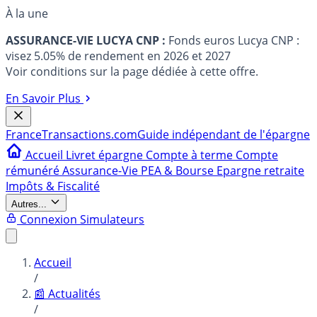
À la une
ASSURANCE-VIE LUCYA CNP :
Fonds euros Lucya CNP :
visez 5.05% de rendement en 2026 et 2027
Voir conditions sur la page dédiée à cette offre.
En Savoir Plus
France
Transactions.com
Guide indépendant de l'épargne
Accueil
Livret épargne
Compte à terme
Compte
rémunéré
Assurance-Vie
PEA & Bourse
Epargne retraite
Impôts & Fiscalité
Autres...
Connexion
Simulateurs
Accueil
/
📰 Actualités
/