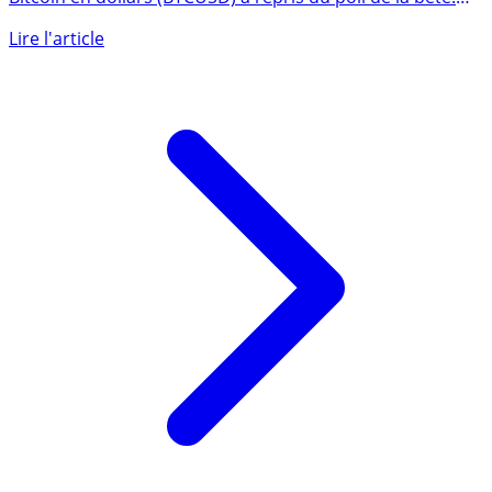
Après une longue période de déprime, le cours du
Bitcoin en dollars (BTCUSD) a repris du poil de la bête.
Passé sous (...)
Lire l'article