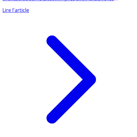
C’est juste une manipulation de cours joliment
orchestrée sur le Bitcoin. Après avoir chauffé les
boursicoteurs sur (...)
Lire l'article