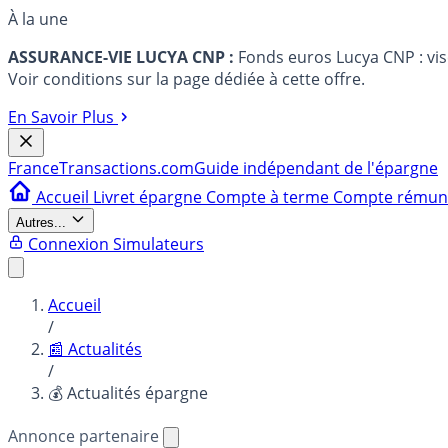
À la une
ASSURANCE-VIE LUCYA CNP :
Fonds euros Lucya CNP : vi
Voir conditions sur la page dédiée à cette offre.
En Savoir Plus
France
Transactions.com
Guide indépendant de l'épargne
Accueil
Livret épargne
Compte à terme
Compte rému
Autres...
Connexion
Simulateurs
Accueil
/
📰 Actualités
/
💰 Actualités épargne
Annonce partenaire