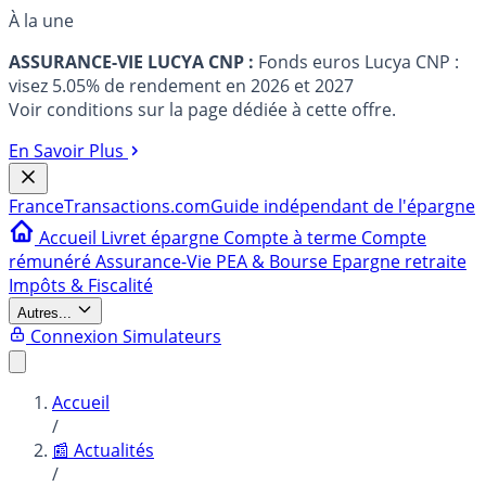
À la une
ASSURANCE-VIE LUCYA CNP :
Fonds euros Lucya CNP :
visez 5.05% de rendement en 2026 et 2027
Voir conditions sur la page dédiée à cette offre.
En Savoir Plus
France
Transactions.com
Guide indépendant de l'épargne
Accueil
Livret épargne
Compte à terme
Compte
rémunéré
Assurance-Vie
PEA & Bourse
Epargne retraite
Impôts & Fiscalité
Autres...
Connexion
Simulateurs
Accueil
/
📰 Actualités
/