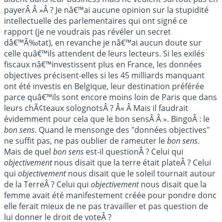
payerÂ Â »Â ? Je nâ€™ai aucune opinion sur la stupidité
intellectuelle des parlementaires qui ont signé ce
rapport (je ne voudrais pas révéler un secret
dâ€™Ã‰tat), en revanche je nâ€™ai aucun doute sur
celle quâ€™ils attendent de leurs lecteurs. Si les exilés
fiscaux nâ€™investissent plus en France, les données
objectives précisent-elles si les 45 milliards manquant
ont été investis en Belgique, leur destination préférée
parce quâ€™ils sont encore moins loin de Paris que dans
leurs chÃ¢teaux solognotsÂ ? Â« Â Mais il faudrait
évidemment pour cela que le bon sensÂ Â ». BingoÂ : le
bon sens
. Quand le mensonge des "données objectives"
ne suffit pas, ne pas oublier de rameuter le
bon sens
.
Mais de quel
bon sens
est-il questionÂ ? Celui qui
objectivement
nous disait que la terre était plateÂ ? Celui
qui
objectivement
nous disait que le soleil tournait autour
de la TerreÂ ? Celui qui
objectivement
nous disait que la
femme avait été manifestement créée pour pondre donc
elle ferait mieux de ne pas travailler et pas question de
lui donner le droit de voteÂ ?