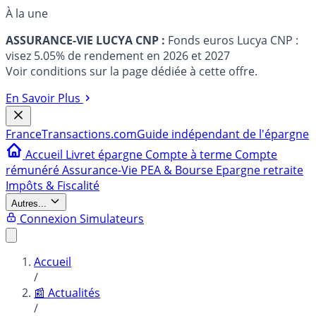
À la une
ASSURANCE-VIE LUCYA CNP :
Fonds euros Lucya CNP :
visez 5.05% de rendement en 2026 et 2027
Voir conditions sur la page dédiée à cette offre.
En Savoir Plus
France
Transactions.com
Guide indépendant de l'épargne
Accueil
Livret épargne
Compte à terme
Compte
rémunéré
Assurance-Vie
PEA & Bourse
Epargne retraite
Impôts & Fiscalité
Autres...
Connexion
Simulateurs
Accueil
/
📰 Actualités
/