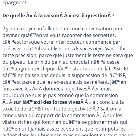
Épargnant
De quelle Â« Â la raisonÂ Â » est-il questionÂ ?
Il y a un moyen infaillible dans une conversation pour
deviner quâ€™on va vous raconter des sornettes,
câ€™est lorsque votre interlocuteur commence par
préciser quâ€™il va utiliser des
données objectives
. Il fait
cette précision, parce que justement le reste ne sera que
du pipeau. Le prix du pain au chocolat nâ€™a cessé
dâ€™augmenter depuis lâ€™instauration de lâ€™ISF. Et
sâ€™il ne baisse pas depuis la suppression de lâ€™ISF,
câ€™est parce que les ex-assujettis se méfient. Jâ€™en
finis avec les Â« Â données objectivesÂ Â », mais
pourquoi ne suis-je pas étonné que la commission
Â« Â
sur lâ€™exil des forces vives
Â Â » ait conclu à la
toxicité de lâ€™ISF (en toute objectivité)Â ? Sait-on la
conclusion du rapport de la commission Â« Â sur les
vilains riches qui font rien quâ€™à se goinfrer mais qui
nâ€™en ont jamais assez et veulent que les impôts les
aident dans leur business mais ne veulent surtout pas en