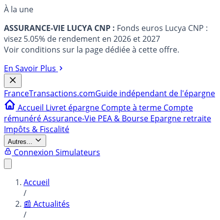
À la une
ASSURANCE-VIE LUCYA CNP :
Fonds euros Lucya CNP :
visez 5.05% de rendement en 2026 et 2027
Voir conditions sur la page dédiée à cette offre.
En Savoir Plus
France
Transactions.com
Guide indépendant de l'épargne
Accueil
Livret épargne
Compte à terme
Compte
rémunéré
Assurance-Vie
PEA & Bourse
Epargne retraite
Impôts & Fiscalité
Autres...
Connexion
Simulateurs
Accueil
/
📰 Actualités
/