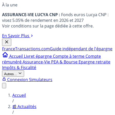
À la une
ASSURANCE-VIE LUCYA CNP :
Fonds euros Lucya CNP :
visez 5.05% de rendement en 2026 et 2027
Voir conditions sur la page dédiée à cette offre.
En Savoir Plus
France
Transactions.com
Guide indépendant de l'épargne
Accueil
Livret épargne
Compte à terme
Compte
rémunéré
Assurance-Vie
PEA & Bourse
Epargne retraite
Impôts & Fiscalité
Autres...
Connexion
Simulateurs
Accueil
/
📰 Actualités
/