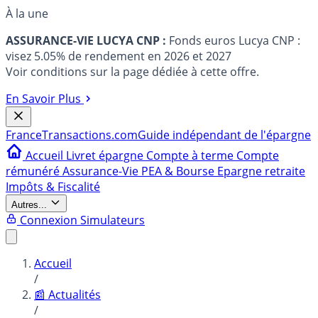
À la une
ASSURANCE-VIE LUCYA CNP :
Fonds euros Lucya CNP :
visez 5.05% de rendement en 2026 et 2027
Voir conditions sur la page dédiée à cette offre.
En Savoir Plus
France
Transactions.com
Guide indépendant de l'épargne
Accueil
Livret épargne
Compte à terme
Compte
rémunéré
Assurance-Vie
PEA & Bourse
Epargne retraite
Impôts & Fiscalité
Autres...
Connexion
Simulateurs
Accueil
/
📰 Actualités
/