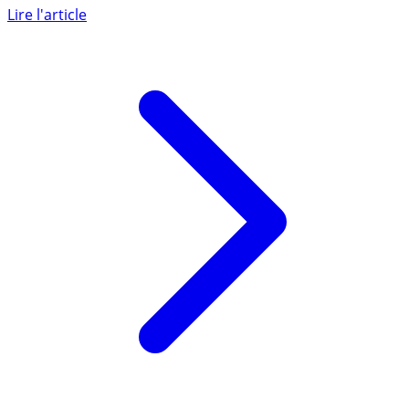
conditions de versement et conditions de revenus maxi
(revenu (...)
Lire l'article