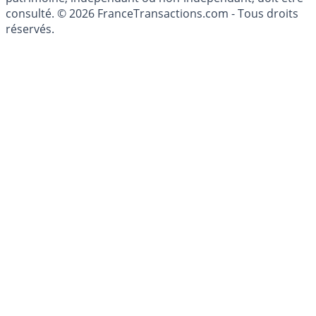
conseillé personnellement, un conseiller en gestion de
patrimoine, indépendant ou non-indépendant, doit être
consulté. © 2026 FranceTransactions.com - Tous droits
réservés.