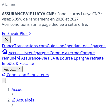
À la une
ASSURANCE-VIE LUCYA CNP :
Fonds euros Lucya CNP :
visez 5.05% de rendement en 2026 et 2027
Voir conditions sur la page dédiée à cette offre.
En Savoir Plus
France
Transactions.com
Guide indépendant de l'épargne
Accueil
Livret épargne
Compte à terme
Compte
rémunéré
Assurance-Vie
PEA & Bourse
Epargne retraite
Impôts & Fiscalité
Autres...
Connexion
Simulateurs
Accueil
/
📰 Actualités
/