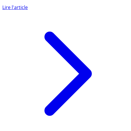
Placer ses liquidités au meilleur taux dans la zone Euro,
c’est le mot d’ordre de Raisin. Cette plateforme permet
de (...)
Lire l'article