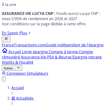
À la une
ASSURANCE-VIE LUCYA CNP :
Fonds euros Lucya CNP :
visez 5.05% de rendement en 2026 et 2027
Voir conditions sur la page dédiée à cette offre.
En Savoir Plus
France
Transactions.com
Guide indépendant de l'épargne
Accueil
Livret épargne
Compte à terme
Compte
rémunéré
Assurance-Vie
PEA & Bourse
Epargne retraite
Impôts & Fiscalité
Autres...
Connexion
Simulateurs
Accueil
/
📰 Actualités
/