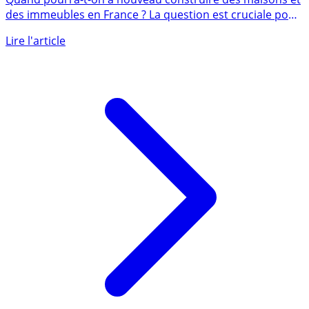
au pire
Quand pourra-t-on à nouveau construire des maisons et
des immeubles en France ? La question est cruciale pour
ne pas (...)
Lire l'article