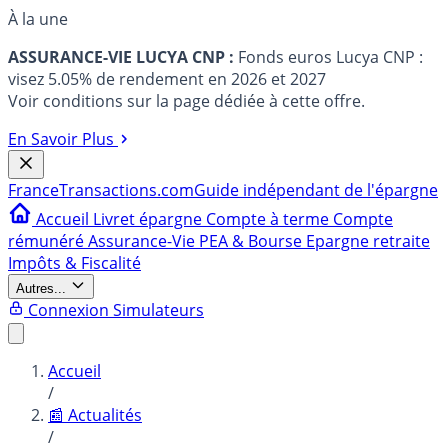
À la une
ASSURANCE-VIE LUCYA CNP :
Fonds euros Lucya CNP :
visez 5.05% de rendement en 2026 et 2027
Voir conditions sur la page dédiée à cette offre.
En Savoir Plus
France
Transactions.com
Guide indépendant de l'épargne
Accueil
Livret épargne
Compte à terme
Compte
rémunéré
Assurance-Vie
PEA & Bourse
Epargne retraite
Impôts & Fiscalité
Autres...
Connexion
Simulateurs
Accueil
/
📰 Actualités
/