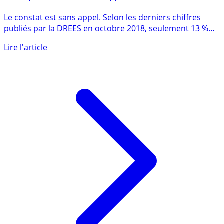
Retraite : seulement 13% des entreprises proposent
un dispositif de retraite supplémentaire à leurs
salariés
Le constat est sans appel. Selon les derniers chiffres
publiés par la DREES en octobre 2018, seulement 13 %
des (...)
Lire l'article