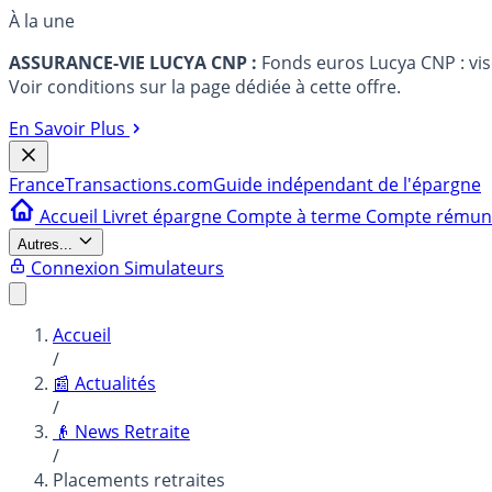
À la une
ASSURANCE-VIE LUCYA CNP :
Fonds euros Lucya CNP : vi
Voir conditions sur la page dédiée à cette offre.
En Savoir Plus
France
Transactions.com
Guide indépendant de l'épargne
Accueil
Livret épargne
Compte à terme
Compte rému
Autres...
Connexion
Simulateurs
Accueil
/
📰 Actualités
/
👴 News Retraite
/
Placements retraites