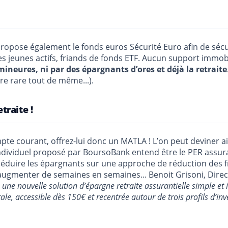
ropose également le fonds euros Sécurité Euro afin de sécuri
s jeunes actifs, friands de fonds ETF. Aucun support immobi
ineures, ni par des épargnants d’ores et déjà la retraite
tre rare tout de même...).
traite !
mpte courant, offrez-lui donc un MATLA ! L’on peut deviner 
individuel proposé par BoursoBank entend être le PER assura
uire les épargnants sur une approche de réduction des frai
d’augmenter de semaines en semaines... Benoit Grisoni, Dire
une nouvelle solution d’épargne retraite assurantielle simple e
ale, accessible dès 150€ et recentrée autour de trois profils d’in