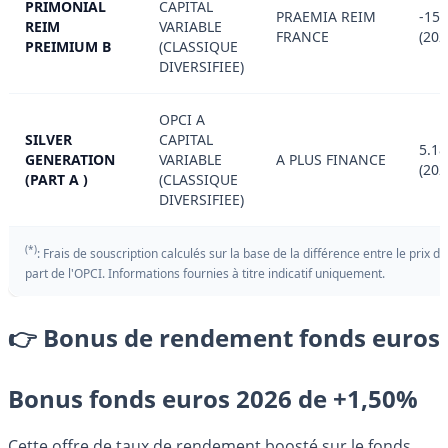
PRIMONIAL
CAPITAL
PRAEMIA REIM
-15.
REIM
VARIABLE
FRANCE
(202
PREIMIUM B
(CLASSIQUE
DIVERSIFIEE)
OPCI A
SILVER
CAPITAL
5.1
GENERATION
VARIABLE
A PLUS FINANCE
(202
(PART A )
(CLASSIQUE
DIVERSIFIEE)
(*)
: Frais de souscription calculés sur la base de la différence entre le prix de
part de l'OPCI. Informations fournies à titre indicatif uniquement.
👉 Bonus de rendement fonds euros
Bonus fonds euros 2026 de +1,50%
Cette offre de taux de rendement boosté sur le fonds