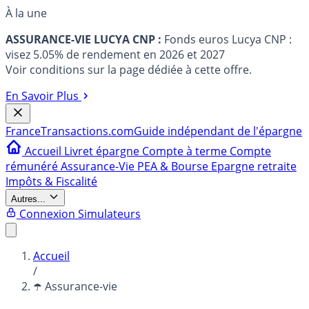
À la une
ASSURANCE-VIE LUCYA CNP :
Fonds euros Lucya CNP :
visez 5.05% de rendement en 2026 et 2027
Voir conditions sur la page dédiée à cette offre.
En Savoir Plus
France
Transactions.com
Guide indépendant de l'épargne
Accueil
Livret épargne
Compte à terme
Compte
rémunéré
Assurance-Vie
PEA & Bourse
Epargne retraite
Impôts & Fiscalité
Autres...
Connexion
Simulateurs
Accueil
/
☂️ Assurance-vie