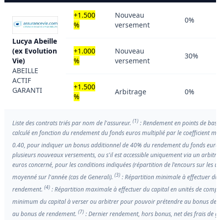
+1.500
Nouveau
0%
%
versement
Lucya Abeille
(ex Evolution
+1.000
Nouveau
30%
Vie)
%
versement
ABEILLE
ACTIF
+1.500
GARANTI
Arbitrage
0%
%
(1)
Liste des contrats triés par nom de l'assureur.
: Rendement en points de base
calculé en fonction du rendement du fonds euros multiplié par le coefficient mu
0.40, pour indiquer un bonus additionnel de 40% du rendement du fonds euro
plusieurs nouveaux versements, ou s'il est accessible uniquement via un arbitrage
euros concerné, pour les conditions indiquées (répartition de l'encours sur les u
(3)
moyenné sur l'année (cas de Generali).
: Répartition minimale à effectuer du
(4)
rendement.
: Répartition maximale à effectuer du capital en unités de com
minimum du capital à verser ou arbitrer pour pouvoir prétendre au bonus de
(7)
au bonus de rendement.
: Dernier rendement, hors bonus, net des frais de ges