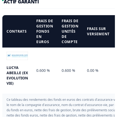
ACTIF GARANTI
FRAIS DE
FRAIS DE
GESTION
GESTION
FRAIS SUR
CONTRATS
FONDS
UNITÉS
VERSEMENT
EN
DE
EUROS
COMPTE
LUCYA
0.600 %
0.600 %
0.00 %
ABEILLE (EX
EVOLUTION
VIE)
Ce tableau des rendements des fonds en euros des contrats d'assurance-vie 
le nom de la compagnie d'assurance, nom du contrat d'assurance-vie, par d
du fonds en euros, nette des frais de gestion, brute des prélèvements soci
nette des fonds euros, nette des frais de gestion, nette des prélèvements soc