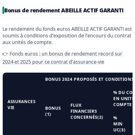
Bonus de rendement ABEILLE ACTIF GARANTI
Le rendement du fonds euros ABEILLE ACTIF GARANTI est
soumis à conditions d’exposition de l’encours du contrat
aux unités de compte.
👉
Fonds euros : un bonus de rendement record sur
2024 et 2025 pour ce contrat d’assurance-vie
BONUS 2024 PROPOSÉS ET CONDITIONS
% DU CO
EN UNITÉ
ASSURANCES
COMPTE
FLUX
VIE
BONUS
FINANCIERS
(1)
CONCERNÉS(2)
%
MIN
UC(3)