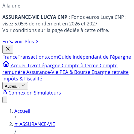
À la une
ASSURANCE-VIE LUCYA CNP :
Fonds euros Lucya CNP :
visez 5.05% de rendement en 2026 et 2027
Voir conditions sur la page dédiée à cette offre.
En Savoir Plus
France
Transactions.com
Guide indépendant de l'épargne
Accueil
Livret épargne
Compte à terme
Compte
rémunéré
Assurance-Vie
PEA & Bourse
Epargne retraite
Impôts & Fiscalité
Autres...
Connexion
Simulateurs
Accueil
/
☂️ ASSURANCE-VIE
/