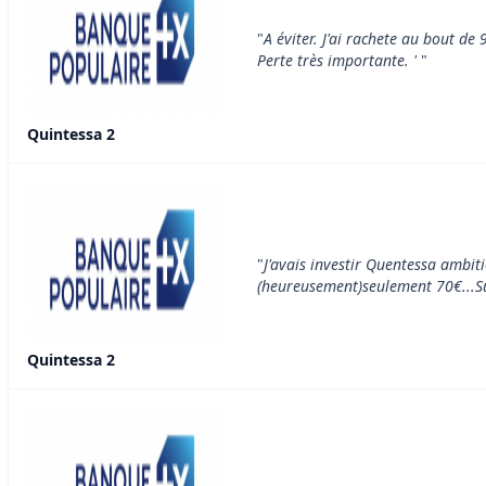
"
A éviter. J'ai rachete au bout de 
Perte très importante. '
"
Quintessa 2
"
J'avais investir Quentessa ambit
(heureusement)seulement 70€...Su
Quintessa 2