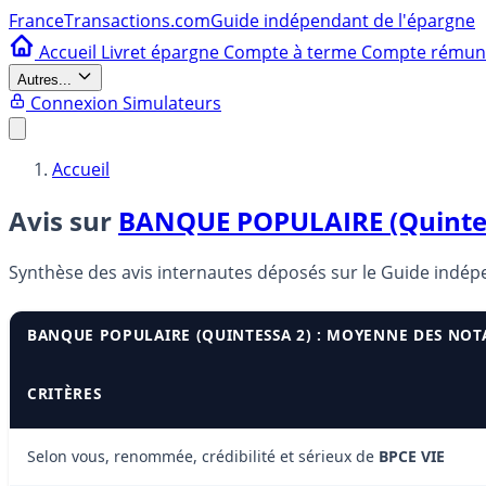
France
Transactions.com
Guide indépendant de l'épargne
Accueil
Livret épargne
Compte à terme
Compte rému
Autres...
Connexion
Simulateurs
Accueil
Avis sur
BANQUE POPULAIRE (Quinte
Synthèse des avis internautes déposés sur le Guide indé
BANQUE POPULAIRE (QUINTESSA 2) : MOYENNE DES NOT
CRITÈRES
Selon vous, renommée, crédibilité et sérieux de
BPCE VIE