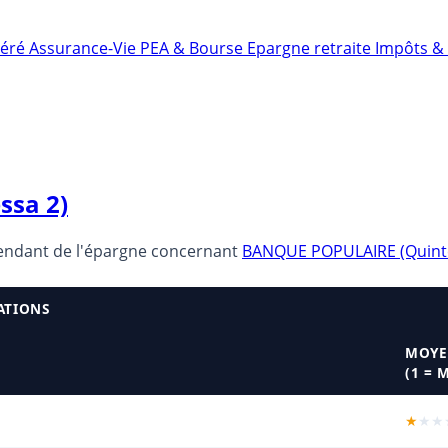
néré
Assurance-Vie
PEA & Bourse
Epargne retraite
Impôts & 
ssa 2)
pendant de l'épargne concernant
BANQUE POPULAIRE (Quinte
ATIONS
MOYE
(1 = 