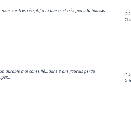
9 mois car très réceptif a la baisse et très peu a la hausse.
(2.2
Ch
ion durable mal conseillé...dans 8 ans j'aurais perdu
(1.0
per....
"
Gia