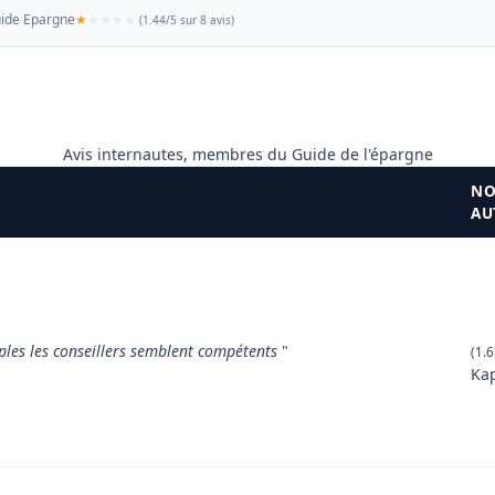
ide Epargne
(
1.44
/
5
sur 8 avis)
Avis internautes, membres du Guide de l'épargne
NO
AU
ples les conseillers semblent compétents
"
(1.6
Ka