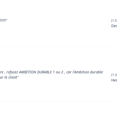
!!!!
"
(1.5
Des
ture , refusez AMBITION DURABLE 1 ou 2 , car l'Ambition durable
(1.3
r le client
"
He