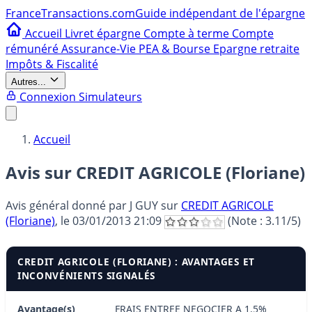
France
Transactions.com
Guide indépendant de l'épargne
Accueil
Livret épargne
Compte à terme
Compte
rémunéré
Assurance-Vie
PEA & Bourse
Epargne retraite
Impôts & Fiscalité
Autres...
Connexion
Simulateurs
Accueil
Avis sur CREDIT AGRICOLE (Floriane)
Avis général donné par
J GUY
sur
CREDIT AGRICOLE
(Floriane)
, le
03/01/2013 21:09
(Note :
3.11
/5)
CREDIT AGRICOLE (FLORIANE) : AVANTAGES ET
INCONVÉNIENTS SIGNALÉS
Avantage(s)
FRAIS ENTREE NEGOCIER A 1.5%