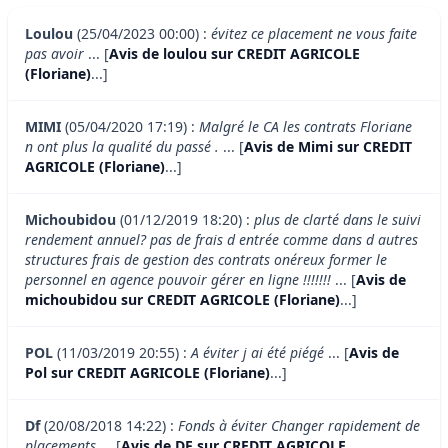
Loulou
(25/04/2023 00:00) :
évitez ce placement ne vous faite
pas avoir
... [
Avis de loulou sur CREDIT AGRICOLE
(Floriane)
...]
MIMI
(05/04/2020 17:19) :
Malgré le CA les contrats Floriane
n ont plus la qualité du passé .
... [
Avis de Mimi sur CREDIT
AGRICOLE (Floriane)
...]
Michoubidou
(01/12/2019 18:20) :
plus de clarté dans le suivi
rendement annuel? pas de frais d entrée comme dans d autres
structures frais de gestion des contrats onéreux former le
personnel en agence pouvoir gérer en ligne !!!!!!!
... [
Avis de
michoubidou sur CREDIT AGRICOLE (Floriane)
...]
POL
(11/03/2019 20:55) :
A éviter j ai été piégé
... [
Avis de
Pol sur CREDIT AGRICOLE (Floriane)
...]
Df
(20/08/2018 14:22) :
Fonds à éviter Changer rapidement de
placements
... [
Avis de DF sur CREDIT AGRICOLE