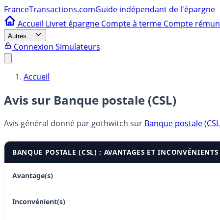
France
Transactions.com
Guide indépendant de l'épargne
Accueil
Livret épargne
Compte à terme
Compte rému
Autres...
Connexion
Simulateurs
Accueil
Avis sur Banque postale (CSL)
Avis général donné par
gothwitch
sur
Banque postale (CSL
BANQUE POSTALE (CSL) : AVANTAGES ET INCONVÉNIENTS
Avantage(s)
Inconvénient(s)