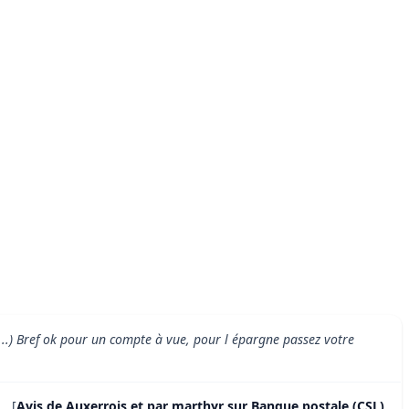
...) Bref ok pour un compte à vue, pour l épargne passez votre
.. [
Avis de Auxerrois et par marthyr sur Banque postale (CSL)