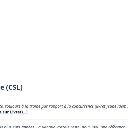
e (CSL)
, toujours à la traine par rapport à la concurrence (livret jeune idem 
 sur Livret)
...]
uis plusieurs années, La Banque Postale reste, pour moi, une référence.
.