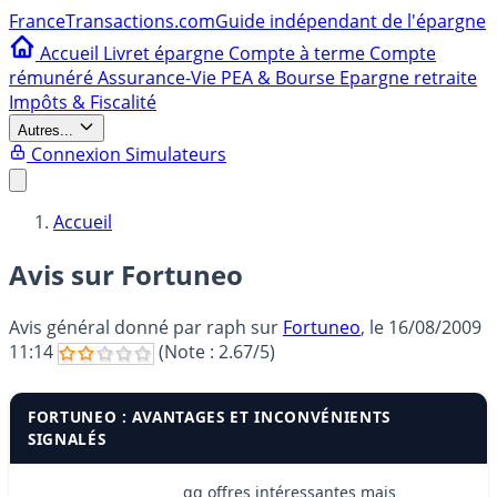
France
Transactions.com
Guide indépendant de l'épargne
Accueil
Livret épargne
Compte à terme
Compte
rémunéré
Assurance-Vie
PEA & Bourse
Epargne retraite
Impôts & Fiscalité
Autres...
Connexion
Simulateurs
Accueil
Avis sur Fortuneo
Avis général donné par
raph
sur
Fortuneo
, le
16/08/2009
11:14
(Note :
2.67
/5)
FORTUNEO : AVANTAGES ET INCONVÉNIENTS
SIGNALÉS
qq offres intéressantes mais