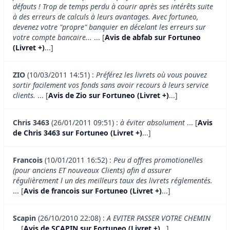
défauts ! Trop de temps perdu à courir après ses intérêts suite
à des erreurs de calculs à leurs avantages. Avec fortuneo,
devenez votre "propre" banquier en décelant les erreurs sur
votre compte bancaire...
... [
Avis de abfab sur Fortuneo
(Livret +)
...]
ZIO
(10/03/2011 14:51) :
Préférez les livrets où vous pouvez
sortir facilement vos fonds sans avoir recours à leurs service
clients.
... [
Avis de Zio sur Fortuneo (Livret +)
...]
Chris 3463
(26/01/2011 09:51) :
à éviter absolument
... [
Avis
de Chris 3463 sur Fortuneo (Livret +)
...]
Francois
(10/01/2011 16:52) :
Peu d offres promotionelles
(pour anciens ET nouveaux Clients) afin d assurer
régulièrement l un des meilleurs taux des livrets réglementés.
... [
Avis de francois sur Fortuneo (Livret +)
...]
Scapin
(26/10/2010 22:08) :
A EVITER PASSER VOTRE CHEMIN
... [
Avis de SCAPIN sur Fortuneo (Livret +)
...]