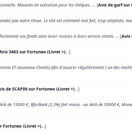
tionnelle. Mauvais en exécution pour les chèques.
... [
Avis de garf sur 
endez pas autre chose. Le site est vraiment mal fait, trop simpliste, na
facilement vos fonds sans avoir recours à leurs service clients.
... [
Avis 
hris 3463 sur Fortuneo (Livret +)
...]
ciens ET nouveaux Clients) afin d assurer régulièrement l un des meille
vis de SCAPIN sur Fortuneo (Livret +)
...]
u delà de 15000 €, BforBank (2,3%) fait mieux - au delà de 50000 €, Mon
ur Fortuneo (Livret +)
...]