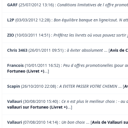
GARF
(25/07/2012 13:16) :
Conditions limitatives de l offre promo
L2P
(03/03/2012 12:28) :
Bon équilibre banque en ligne/cout. N att
ZIO
(10/03/2011 14:51) :
Préférez les livrets où vous pouvez sortir 
Chris 3463
(26/01/2011 09:51) :
à éviter absolument
... [
Avis de C
Francois
(10/01/2011 16:52) :
Peu d offres promotionelles (pour an
Fortuneo (Livret +)
...]
Scapin
(26/10/2010 22:08) :
A EVITER PASSER VOTRE CHEMIN
... [
A
Vallauri
(30/08/2010 15:40) :
Ce n est plus le meilleur choix : - a
vallauri sur Fortuneo (Livret +)
...]
Vallauri
(07/08/2010 14:14) :
Un bon choix
... [
Avis de Vallauri s