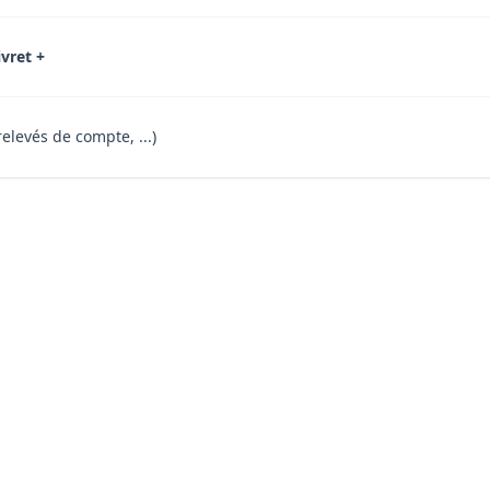
ivret +
relevés de compte, ...)