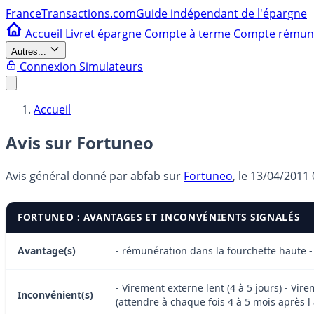
France
Transactions.com
Guide indépendant de l'épargne
Accueil
Livret épargne
Compte à terme
Compte rému
Autres...
Connexion
Simulateurs
Accueil
Avis sur Fortuneo
Avis général donné par
abfab
sur
Fortuneo
, le
13/04/2011 
FORTUNEO : AVANTAGES ET INCONVÉNIENTS SIGNALÉS
Avantage(s)
- rémunération dans la fourchette haute -
- Virement externe lent (4 à 5 jours) - Vi
Inconvénient(s)
(attendre à chaque fois 4 à 5 mois après l