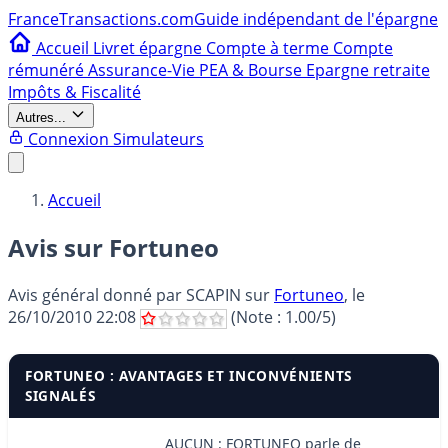
France
Transactions.com
Guide indépendant de l'épargne
Accueil
Livret épargne
Compte à terme
Compte
rémunéré
Assurance-Vie
PEA & Bourse
Epargne retraite
Impôts & Fiscalité
Autres...
Connexion
Simulateurs
Accueil
Avis sur Fortuneo
Avis général donné par
SCAPIN
sur
Fortuneo
, le
26/10/2010 22:08
(Note :
1.00
/5)
FORTUNEO : AVANTAGES ET INCONVÉNIENTS
SIGNALÉS
AUCUN : FORTUNEO parle de