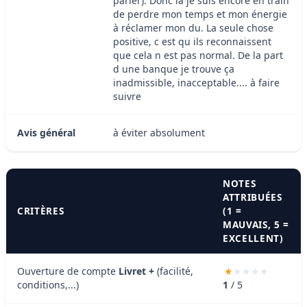
parler). Donc là je suis encore en train
de perdre mon temps et mon énergie
à réclamer mon du. La seule chose
positive, c est qu ils reconnaissent
que cela n est pas normal. De la part
d une banque je trouve ça
inadmissible, inacceptable.... à faire
suivre
Avis général
à éviter absolument
NOTES
ATTRIBUÉES
CRITÈRES
(1 =
MAUVAIS, 5 =
EXCELLENT)
Ouverture de compte
Livret +
(facilité,
conditions,...)
1
/ 5