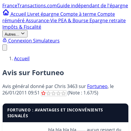
France
Transactions.com
Guide indépendant de l'épargne
Accueil
Livret épargne
Compte à terme
Compte
rémunéré
Assurance-Vie
PEA & Bourse
Epargne retraite
Impôts & Fiscalité
Autres...
Connexion
Simulateurs
Accueil
Avis sur Fortuneo
Avis général donné par
Chris 3463
sur
Fortuneo
, le
26/01/2011 09:51
(Note :
1.67
/5)
FORTUNEO : AVANTAGES ET INCONVÉNIENTS
SIGNALÉS
bla bla bla bla........ aucun respect du