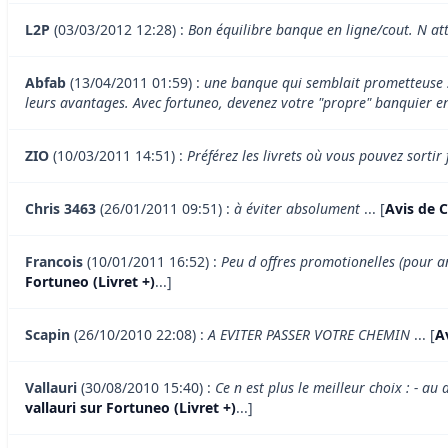
L2P
(03/03/2012 12:28) :
Bon équilibre banque en ligne/cout. N att
Abfab
(13/04/2011 01:59) :
une banque qui semblait prometteuse su
leurs avantages. Avec fortuneo, devenez votre "propre" banquier en
ZIO
(10/03/2011 14:51) :
Préférez les livrets où vous pouvez sortir 
Chris 3463
(26/01/2011 09:51) :
à éviter absolument
... [
Avis de C
Francois
(10/01/2011 16:52) :
Peu d offres promotionelles (pour an
Fortuneo (Livret +)
...]
Scapin
(26/10/2010 22:08) :
A EVITER PASSER VOTRE CHEMIN
... [
A
Vallauri
(30/08/2010 15:40) :
Ce n est plus le meilleur choix : - a
vallauri sur Fortuneo (Livret +)
...]