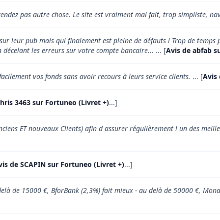
endez pas autre chose. Le site est vraiment mal fait, trop simpliste, na
r leur pub mais qui finalement est pleine de défauts ! Trop de temps pe
 décelant les erreurs sur votre compte bancaire...
... [
Avis de abfab su
facilement vos fonds sans avoir recours à leurs service clients.
... [
Avis 
hris 3463 sur Fortuneo (Livret +)
...]
ciens ET nouveaux Clients) afin d assurer régulièrement l un des meille
vis de SCAPIN sur Fortuneo (Livret +)
...]
u delà de 15000 €, BforBank (2,3%) fait mieux - au delà de 50000 €, Mon