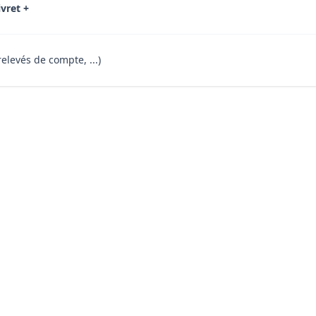
ivret +
relevés de compte, ...)