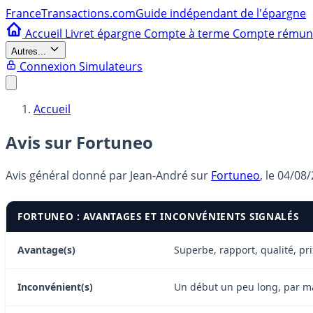
France
Transactions.com
Guide indépendant de l'épargne
Accueil
Livret épargne
Compte à terme
Compte rému
Autres...
Connexion
Simulateurs
Accueil
Avis sur Fortuneo
Avis général donné par
Jean-André
sur
Fortuneo
, le
04/08/
FORTUNEO : AVANTAGES ET INCONVÉNIENTS SIGNALÉS
Avantage(s)
Superbe, rapport, qualité, pr
Inconvénient(s)
Un début un peu long, par ma