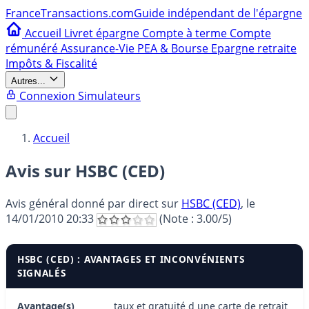
France
Transactions.com
Guide indépendant de l'épargne
Accueil
Livret épargne
Compte à terme
Compte
rémunéré
Assurance-Vie
PEA & Bourse
Epargne retraite
Impôts & Fiscalité
Autres...
Connexion
Simulateurs
Accueil
Avis sur HSBC (CED)
Avis général donné par
direct
sur
HSBC (CED)
, le
14/01/2010 20:33
(Note :
3.00
/5)
HSBC (CED) : AVANTAGES ET INCONVÉNIENTS
SIGNALÉS
Avantage(s)
taux et gratuité d une carte de retrait