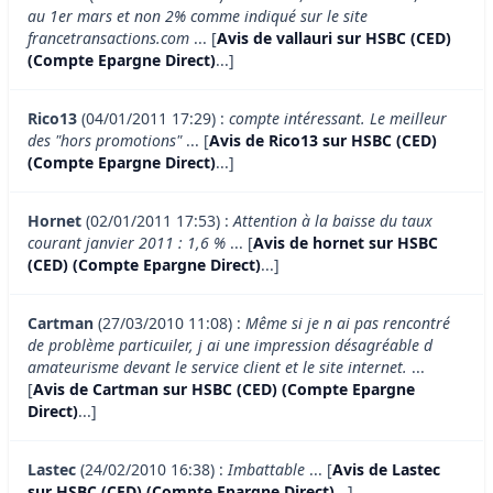
au 1er mars et non 2% comme indiqué sur le site
francetransactions.com
... [
Avis de vallauri sur HSBC (CED)
(Compte Epargne Direct)
...]
Rico13
(04/01/2011 17:29) :
compte intéressant. Le meilleur
des "hors promotions"
... [
Avis de Rico13 sur HSBC (CED)
(Compte Epargne Direct)
...]
Hornet
(02/01/2011 17:53) :
Attention à la baisse du taux
courant janvier 2011 : 1,6 %
... [
Avis de hornet sur HSBC
(CED) (Compte Epargne Direct)
...]
Cartman
(27/03/2010 11:08) :
Même si je n ai pas rencontré
de problème particuiler, j ai une impression désagréable d
amateurisme devant le service client et le site internet.
...
[
Avis de Cartman sur HSBC (CED) (Compte Epargne
Direct)
...]
Lastec
(24/02/2010 16:38) :
Imbattable
... [
Avis de Lastec
sur HSBC (CED) (Compte Epargne Direct)
...]