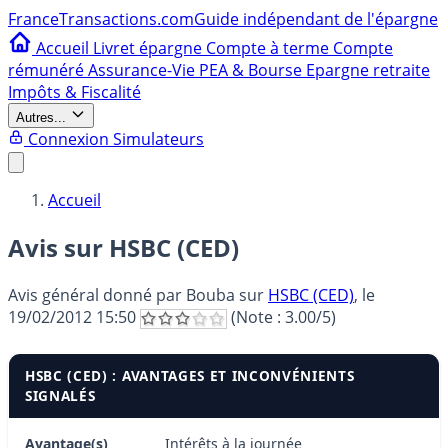
France
Transactions.com
Guide indépendant de l'épargne
Accueil
Livret épargne
Compte à terme
Compte
rémunéré
Assurance-Vie
PEA & Bourse
Epargne retraite
Impôts & Fiscalité
Autres...
Connexion
Simulateurs
Accueil
Avis sur HSBC (CED)
Avis général donné par
Bouba
sur
HSBC (CED)
, le
19/02/2012 15:50
(Note :
3.00
/5)
HSBC (CED) : AVANTAGES ET INCONVÉNIENTS
SIGNALÉS
Avantage(s)
Intérêts à la journée