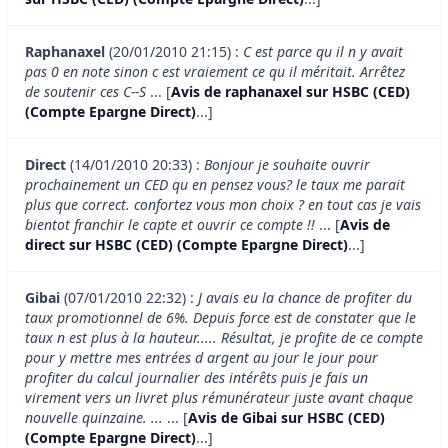
Raphanaxel
(20/01/2010 21:15) :
C est parce qu il n y avait
pas 0 en note sinon c est vraiement ce qu il méritait. Arrêtez
de soutenir ces C--S
... [
Avis de raphanaxel sur HSBC (CED)
(Compte Epargne Direct)
...]
Direct
(14/01/2010 20:33) :
Bonjour je souhaite ouvrir
prochainement un CED qu en pensez vous? le taux me parait
plus que correct. confortez vous mon choix ? en tout cas je vais
bientot franchir le capte et ouvrir ce compte !!
... [
Avis de
direct sur HSBC (CED) (Compte Epargne Direct)
...]
Gibai
(07/01/2010 22:32) :
J avais eu la chance de profiter du
taux promotionnel de 6%. Depuis force est de constater que le
taux n est plus à la hauteur..... Résultat, je profite de ce compte
pour y mettre mes entrées d argent au jour le jour pour
profiter du calcul journalier des intérêts puis je fais un
virement vers un livret plus rémunérateur juste avant chaque
nouvelle quinzaine. ...
... [
Avis de Gibai sur HSBC (CED)
(Compte Epargne Direct)
...]