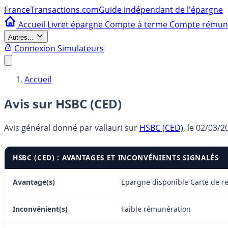
France
Transactions.com
Guide indépendant de l'épargne
Accueil
Livret épargne
Compte à terme
Compte rému
Autres...
Connexion
Simulateurs
Accueil
Avis sur HSBC (CED)
Avis général donné par
vallauri
sur
HSBC (CED)
, le
02/03/2
HSBC (CED) : AVANTAGES ET INCONVÉNIENTS SIGNALÉS
Avantage(s)
Epargne disponible Carte de re
Inconvénient(s)
Faible rémunération