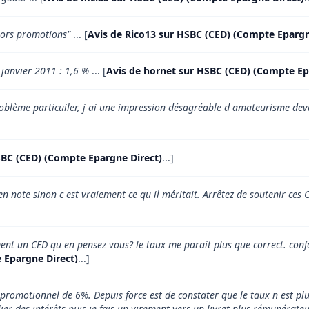
hors promotions"
... [
Avis de Rico13 sur HSBC (CED) (Compte Epargn
 janvier 2011 : 1,6 %
... [
Avis de hornet sur HSBC (CED) (Compte Ep
blème particuiler, j ai une impression désagréable d amateurisme devant 
SBC (CED) (Compte Epargne Direct)
...]
en note sinon c est vraiement ce qu il méritait. Arrêtez de soutenir ces C
nt un CED qu en pensez vous? le taux me parait plus que correct. confor
 Epargne Direct)
...]
 promotionnel de 6%. Depuis force est de constater que le taux n est plus
ier des intérêts puis je fais un virement vers un livret plus rémunérate