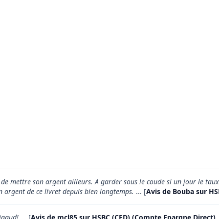
 de mettre son argent ailleurs. A garder sous le coude si un jour le tau
on argent de ce livret depuis bien longtemps.
... [
Avis de Bouba sur HS
nigaud!
... [
Avis de mcl85 sur HSBC (CED) (Compte Epargne Direct)
.