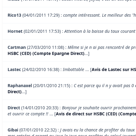
Rico13
(04/01/2011 17:29) :
compte intéressant. Le meilleur des "
Hornet
(02/01/2011 17:53) :
Attention à la baisse du taux courant
Cartman
(27/03/2010 11:08) :
Même si je n ai pas rencontré de pro
HSBC (CED) (Compte Epargne Direct)
...]
Lastec
(24/02/2010 16:38) :
Imbattable
... [
Avis de Lastec sur H
Raphanaxel
(20/01/2010 21:15) :
C est parce qu il n y avait pas 0 
Direct)
...]
Direct
(14/01/2010 20:33) :
Bonjour je souhaite ouvrir prochaineme
et ouvrir ce compte !!
... [
Avis de direct sur HSBC (CED) (Compte
Gibai
(07/01/2010 22:32) :
J avais eu la chance de profiter du taux
mes entrées d argent au jour le jour pour profiter du calcul journal