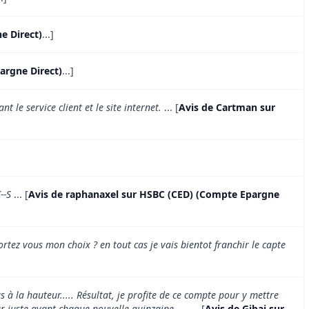
e Direct)
...]
argne Direct)
...]
le service client et le site internet.
... [
Avis de Cartman sur
--S
... [
Avis de raphanaxel sur HSBC (CED) (Compte Epargne
tez vous mon choix ? en tout cas je vais bientot franchir le capte
 à la hauteur..... Résultat, je profite de ce compte pour y mettre
ur juste avant chaque nouvelle quinzaine. ...
... [
Avis de Gibai sur