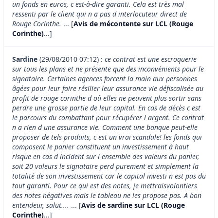
un fonds en euros, c est-à-dire garanti. Cela est très mal
ressenti par le client qui n a pas d interlocuteur direct de
Rouge Corinthe.
... [
Avis de mécontente sur LCL (Rouge
Corinthe)
...]
Sardine
(29/08/2010 07:12) :
ce contrat est une escroquerie
sur tous les plans et ne présente que des inconvénients pour le
signataire. Certaines agences forcent la main aux personnes
âgées pour leur faire résilier leur assurance vie défiscalisée au
profit de rouge corinthe d où elles ne peuvent plus sortir sans
perdre une grosse partie de leur capital. En cas de décès c est
le parcours du combattant pour récupérer l argent. Ce contrat
n a rien d une assurance vie. Comment une banque peut-elle
proposer de tels produits, c est un vrai scandale! les fonds qui
composent le panier constituent un investissement à haut
risque en cas d incident sur l ensemble des valeurs du panier,
soit 20 valeurs le signataire perd purement et simplement la
totalité de son investissement car le capital investi n est pas du
tout garanti. Pour ce qui est des notes, je mettraisvolontiers
des notes négatives mais le tableau ne les propose pas. A bon
entendeur, salut....
... [
Avis de sardine sur LCL (Rouge
Corinthe)
...]