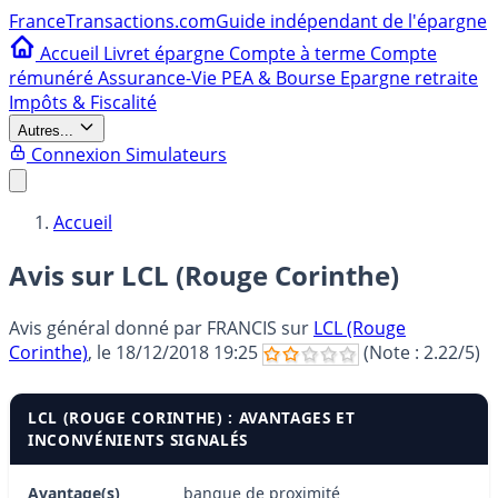
France
Transactions.com
Guide indépendant de l'épargne
Accueil
Livret épargne
Compte à terme
Compte
rémunéré
Assurance-Vie
PEA & Bourse
Epargne retraite
Impôts & Fiscalité
Autres...
Connexion
Simulateurs
Accueil
Avis sur LCL (Rouge Corinthe)
Avis général donné par
FRANCIS
sur
LCL (Rouge
Corinthe)
, le
18/12/2018 19:25
(Note :
2.22
/5)
LCL (ROUGE CORINTHE) : AVANTAGES ET
INCONVÉNIENTS SIGNALÉS
Avantage(s)
banque de proximité