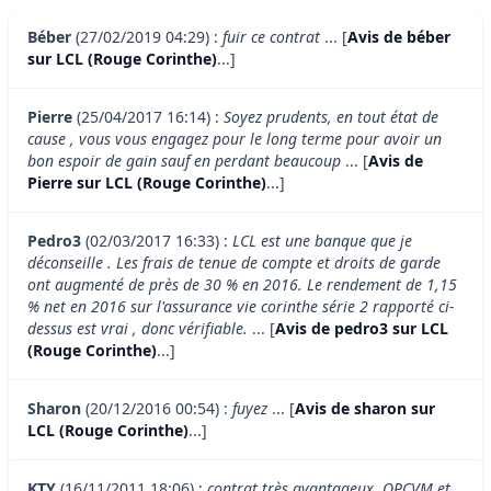
Béber
(27/02/2019 04:29) :
fuir ce contrat
... [
Avis de béber
sur LCL (Rouge Corinthe)
...]
Pierre
(25/04/2017 16:14) :
Soyez prudents, en tout état de
cause , vous vous engagez pour le long terme pour avoir un
bon espoir de gain sauf en perdant beaucoup
... [
Avis de
Pierre sur LCL (Rouge Corinthe)
...]
Pedro3
(02/03/2017 16:33) :
LCL est une banque que je
déconseille . Les frais de tenue de compte et droits de garde
ont augmenté de près de 30 % en 2016. Le rendement de 1,15
% net en 2016 sur l'assurance vie corinthe série 2 rapporté ci-
dessus est vrai , donc vérifiable.
... [
Avis de pedro3 sur LCL
(Rouge Corinthe)
...]
Sharon
(20/12/2016 00:54) :
fuyez
... [
Avis de sharon sur
LCL (Rouge Corinthe)
...]
KTY
(16/11/2011 18:06) :
contrat très avantageux, OPCVM et