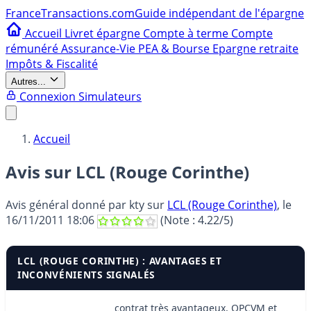
France
Transactions.com
Guide indépendant de l'épargne
Accueil
Livret épargne
Compte à terme
Compte
rémunéré
Assurance-Vie
PEA & Bourse
Epargne retraite
Impôts & Fiscalité
Autres...
Connexion
Simulateurs
Accueil
Avis sur LCL (Rouge Corinthe)
Avis général donné par
kty
sur
LCL (Rouge Corinthe)
, le
16/11/2011 18:06
(Note :
4.22
/5)
LCL (ROUGE CORINTHE) : AVANTAGES ET
INCONVÉNIENTS SIGNALÉS
contrat très avantageux, OPCVM et