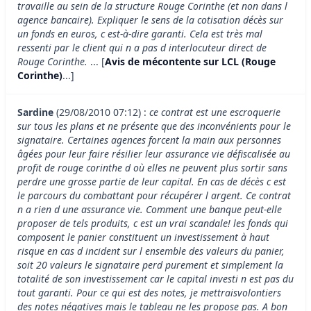
travaille au sein de la structure Rouge Corinthe (et non dans l
agence bancaire). Expliquer le sens de la cotisation décès sur
un fonds en euros, c est-à-dire garanti. Cela est très mal
ressenti par le client qui n a pas d interlocuteur direct de
Rouge Corinthe.
... [
Avis de mécontente sur LCL (Rouge
Corinthe)
...]
Sardine
(29/08/2010 07:12) :
ce contrat est une escroquerie
sur tous les plans et ne présente que des inconvénients pour le
signataire. Certaines agences forcent la main aux personnes
âgées pour leur faire résilier leur assurance vie défiscalisée au
profit de rouge corinthe d où elles ne peuvent plus sortir sans
perdre une grosse partie de leur capital. En cas de décès c est
le parcours du combattant pour récupérer l argent. Ce contrat
n a rien d une assurance vie. Comment une banque peut-elle
proposer de tels produits, c est un vrai scandale! les fonds qui
composent le panier constituent un investissement à haut
risque en cas d incident sur l ensemble des valeurs du panier,
soit 20 valeurs le signataire perd purement et simplement la
totalité de son investissement car le capital investi n est pas du
tout garanti. Pour ce qui est des notes, je mettraisvolontiers
des notes négatives mais le tableau ne les propose pas. A bon