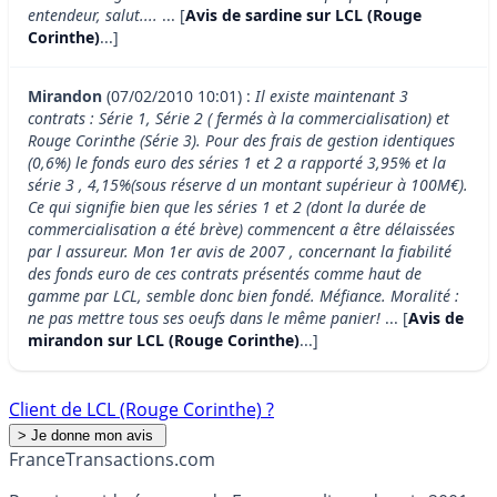
entendeur, salut....
... [
Avis de sardine sur LCL (Rouge
Corinthe)
...]
Mirandon
(07/02/2010 10:01) :
Il existe maintenant 3
contrats : Série 1, Série 2 ( fermés à la commercialisation) et
Rouge Corinthe (Série 3). Pour des frais de gestion identiques
(0,6%) le fonds euro des séries 1 et 2 a rapporté 3,95% et la
série 3 , 4,15%(sous réserve d un montant supérieur à 100M€).
Ce qui signifie bien que les séries 1 et 2 (dont la durée de
commercialisation a été brève) commencent a être délaissées
par l assureur. Mon 1er avis de 2007 , concernant la fiabilité
des fonds euro de ces contrats présentés comme haut de
gamme par LCL, semble donc bien fondé. Méfiance. Moralité :
ne pas mettre tous ses oeufs dans le même panier!
... [
Avis de
mirandon sur LCL (Rouge Corinthe)
...]
Client de LCL (Rouge Corinthe) ?
France
Transactions.com