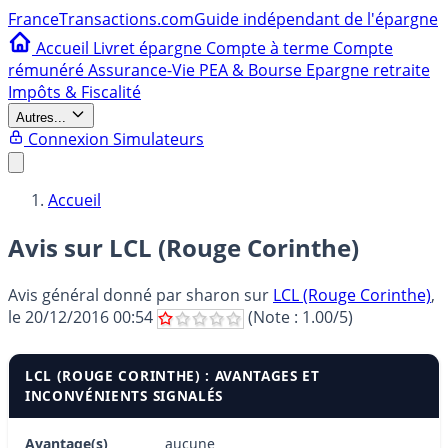
France
Transactions.com
Guide indépendant de l'épargne
Accueil
Livret épargne
Compte à terme
Compte
rémunéré
Assurance-Vie
PEA & Bourse
Epargne retraite
Impôts & Fiscalité
Autres...
Connexion
Simulateurs
Accueil
Avis sur LCL (Rouge Corinthe)
Avis général donné par
sharon
sur
LCL (Rouge Corinthe)
,
le
20/12/2016 00:54
(Note :
1.00
/5)
LCL (ROUGE CORINTHE) : AVANTAGES ET
INCONVÉNIENTS SIGNALÉS
Avantage(s)
aucune